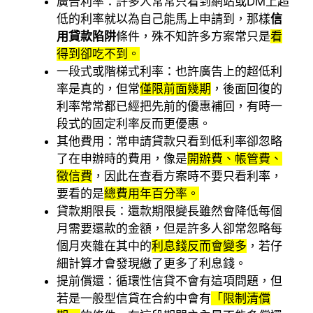
廣告利率：許多人常常只看到網站或DM上超
低的利率就以為自己能馬上申請到，那樣
信
用貸款陷阱
條件，殊不知許多方案常只是
看
得到卻吃不到。
一段式或階梯式利率：也許廣告上的超低利
率是真的，但常
僅限前面幾期
，後面回復的
利率常常都已經把先前的優惠補回，有時一
段式的固定利率反而更優惠。
其他費用：常申請貸款只看到低利率卻忽略
了在申辦時的費用，像是
開辦費、帳管費、
徵信費
，因此在查看方案時不要只看利率，
要看的是
總費用年百分率。
貸款期限長：還款期限變長雖然會降低每個
月需要還款的金額，但是許多人卻常忽略每
個月夾雜在其中的
利息錢反而會變多
，若仔
細計算才會發現繳了更多了利息錢。
提前償還：循環性信貸不會有這項問題，但
若是一般型信貸在合約中會有
「限制清償