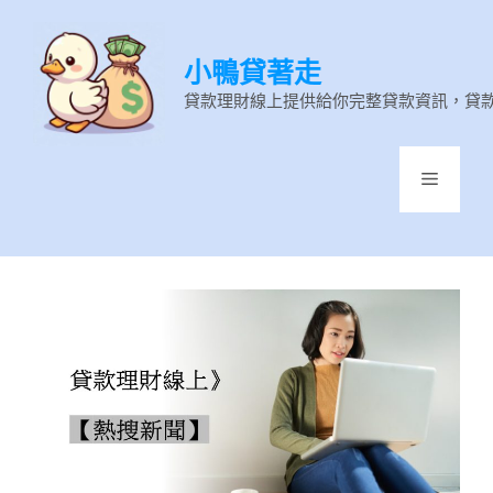
跳
至
小鴨貸著走
主
要
貸款理財線上提供給你完整貸款資訊，貸
內
容
選
單