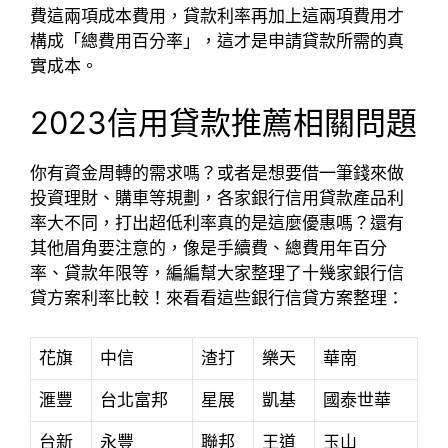
費這兩項成本費用，貸款利率再加上這兩項費用才
構成「總費用百分率」，這才是申請貸款所需的真
實成本。
2023信用貸款推薦相關問題
你有資金周轉的需求嗎？或者是想要借一筆錢來做
投資理財、購車等規劃，各家銀行信用貸款產品利
率大不同，打出超低利率真的是這麼優惠嗎？還有
其他眉角要注意的，像是手續費、總費用年百分
率、貸款年限等，編編幫大家整理了十幾家銀行信
貸方案利率比較！來看看這些銀行信貸方案整理：
花旗
中信
渣打
樂天
華南
滙豐
台北富邦
星展
凱基
國泰世華
台新
永豐
聯邦
王道
玉山