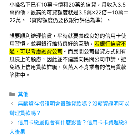
小峰名下已有10萬卡債和20萬的信貸，月收入3.5
萬的他，最高的可貸額度就是3.5萬×22倍－10萬＝
22萬。（實際額度仍要依銀行評估為準）。
想要順利辦理信貸，平時就要養成良好的信用卡使
用習慣，並與銀行維持良好的互動，
若銀行信貸不
過，可以考慮融資公司
。而民間公司借貸方式則有
風險上的顧慮，因此並不建議向民間公司申請，避
免遇上信用貸款詐騙，與落入不肖業者的信用貸款
陷阱中。
分
其他
類
無薪資存摺證明會很難貸款嗎？沒薪資證明可以
辦理貸款嗎？
信用卡繳最低會有什麼影響？信用卡卡費遲繳3
大後果