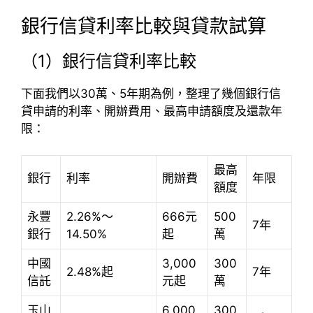
銀行信貸利率比較與貸款試算
（1）銀行信貸利率比較
下面我們以30萬、5年期為例，整理了幾個銀行信
貸申請的利率、開辦費用、最高申請額度及還款年
限：
最高
銀行
利率
開辦費
年限
額度
永豐
2.26%～
666元
500
7年
銀行
14.50%
起
萬
中國
3,000
300
2.48%起
7年
信託
元起
萬
玉山
6,000
300