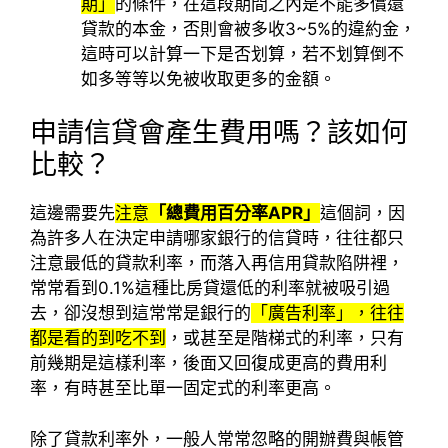
期」
的條件，在這段期間之內是不能多償還
貸款的本金，否則會被多收3~5%的違約金，
這時可以計算一下是否划算，若不划算倒不
如多等等以免被收取更多的金額。
申請信貸會產生費用嗎？該如何
比較？
這邊需要先
注意
「
總費用百分率
APR
」
這個詞，因
為許多人在決定申請哪家銀行的信貸時，往往都只
注意最低的貸款利率，而落入再信用貸款陷阱裡，
常常看到0.1%這種比房貸還低的利率就被吸引過
去，卻沒想到這常常是銀行的
「廣告利率」，往往
都是看的到吃不到
，或甚至是階梯式的利率，只有
前幾期是這樣利率，後面又回復成更高的費用利
率，有時甚至比單一固定式的利率更高。
除了貸款利率外，一般人常常忽略的開辦費與帳管