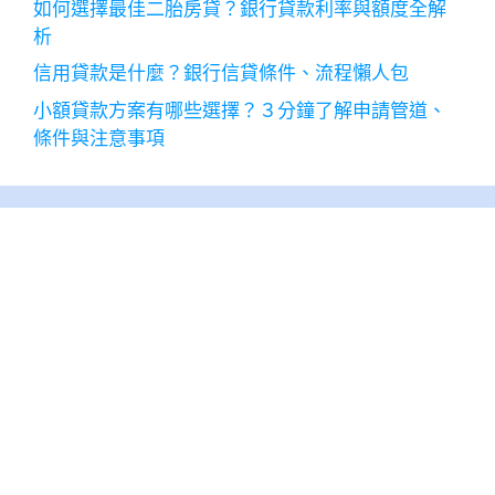
如何選擇最佳二胎房貸？銀行貸款利率與額度全解
析
信用貸款是什麼？銀行信貸條件、流程懶人包
小額貸款方案有哪些選擇？３分鐘了解申請管道、
條件與注意事項
2026 年 8 月
一
二
三
四
五
六
日
1
2
3
4
5
6
7
8
9
10
11
12
13
14
15
16
17
18
19
20
21
22
23
24
25
26
27
28
29
30