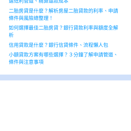
選低利管道、精算還款成本
二胎房貸是什麼？解析房屋二胎貸款的利率、申請
條件與風險總整理！
如何選擇最佳二胎房貸？銀行貸款利率與額度全解
析
信用貸款是什麼？銀行信貸條件、流程懶人包
小額貸款方案有哪些選擇？３分鐘了解申請管道、
條件與注意事項
2026 年 8 月
一
二
三
四
五
六
日
1
2
3
4
5
6
7
8
9