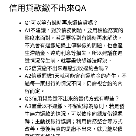
信用貸款繳不出來QA
Q1
可以等有錢時再來還信貸嗎？
A1
不建議。對於債務問題，要用積極務實的
態度來面對，若是要等到有錢時再來解決，
不光會有遲繳紀錄上傳聯徵的問題，也會產
生滯納金、違約利息等損失，所以建議在遲
繳情況發生前，就要盡快想辦法解決。
Q2
信貸繳不出來遲繳要收違約金嗎？
A2
信貸遲繳1天就可能會有違約金的產生，不
過每一家銀行的情況不同，仍需視合約的內
容而定。
Q3
信用貸款繳不出來的替代方式有哪些？
A3
盡量以不遲繳、不留紀錄為原則。若是發
生無力還款的情況，可以依序向親友借錢週
轉；主動找銀行協調；利用債務整合等方式
改善，最後若真的是繳不出來，就只能以債