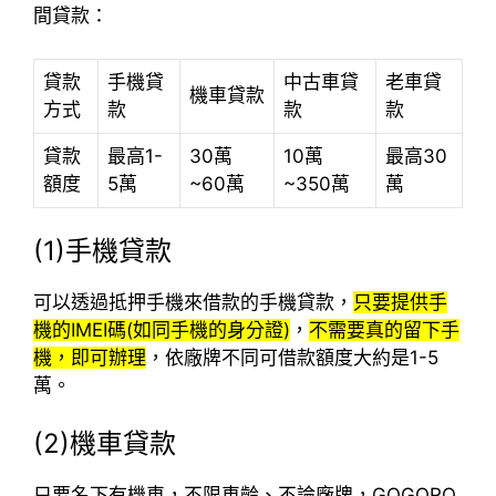
間貸款：
貸款
手機貸
中古車貸
老車貸
機車貸款
方式
款
款
款
貸款
最高1-
30萬
10萬
最高30
額度
5萬
~60萬
~350萬
萬
(1)手機貸款
可以透過抵押手機來借款的手機貸款，
只要提供手
機的IMEI碼(如同手機的身分證)
，
不需要真的留下手
機，即可辦理
，依廠牌不同可借款額度大約是1-5
萬。
(2)機車貸款
只要名下有機車，不限車齡、不論廠牌，GOGORO