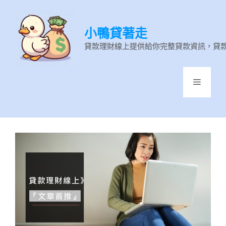
跳
至
小鴨貸著走
主
要
貸款理財線上提供給你完整貸款資訊，貸
內
容
選
單