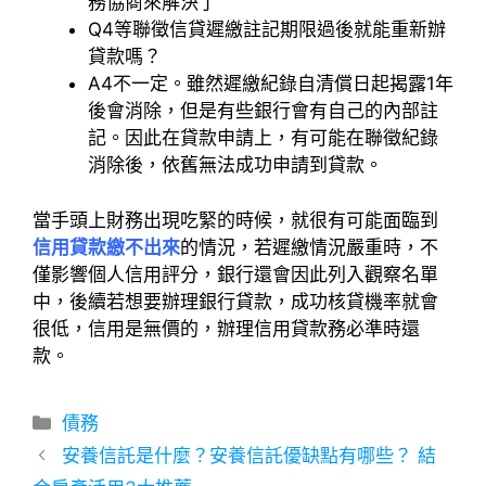
務協商來解決了
Q4
等聯徵信貸遲繳註記期限過後就能重新辦
貸款嗎？
A4
不一定。雖然遲繳紀錄自清償日起揭露1年
後會消除，但是有些銀行會有自己的內部註
記。因此在貸款申請上，有可能在聯徵紀錄
消除後，依舊無法成功申請到貸款。
當手頭上財務出現吃緊的時候，就很有可能面臨到
信用貸款繳不出來
的情況，若遲繳情況嚴重時，不
僅影響個人信用評分，銀行還會因此列入觀察名單
中，後續若想要辦理銀行貸款，成功核貸機率就會
很低，信用是無價的，辦理信用貸款務必準時還
款。
分
債務
類
安養信託是什麼？安養信託優缺點有哪些？ 結