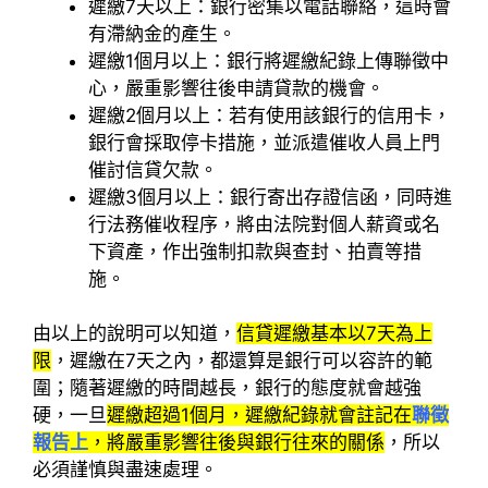
遲繳7天以上：銀行密集以電話聯絡，這時會
有滯納金的產生。
遲繳1個月以上：銀行將遲繳紀錄上傳聯徵中
心，嚴重影響往後申請貸款的機會。
遲繳2個月以上：若有使用該銀行的信用卡，
銀行會採取停卡措施，並派遣催收人員上門
催討信貸欠款。
遲繳3個月以上：銀行寄出存證信函，同時進
行法務催收程序，將由法院對個人薪資或名
下資產，作出強制扣款與查封、拍賣等措
施。
由以上的說明可以知道，
信貸遲繳基本以7天為上
限
，遲繳在7天之內，都還算是銀行可以容許的範
圍；隨著遲繳的時間越長，銀行的態度就會越強
硬，一旦
遲繳超過1個月，遲繳紀錄就會註記在
聯徵
報告上
，將嚴重影響往後與銀行往來的關係
，所以
必須謹慎與盡速處理。