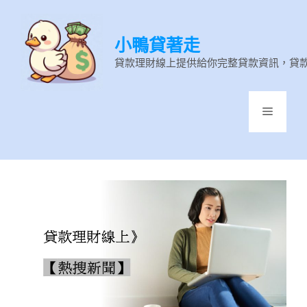
跳
至
小鴨貸著走
主
要
貸款理財線上提供給你完整貸款資訊，貸
內
容
選
單