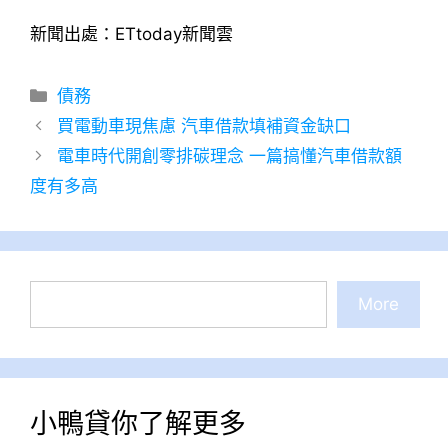
新聞出處：ETtoday新聞雲
分
債務
類
買電動車現焦慮 汽車借款填補資金缺口
電車時代開創零排碳理念 一篇搞懂汽車借款額
度有多高
搜
More
尋
小鴨貸你了解更多