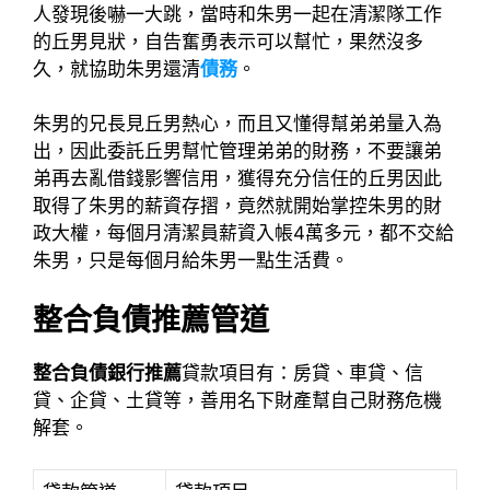
人發現後嚇一大跳，當時和朱男一起在清潔隊工作
的丘男見狀，自告奮勇表示可以幫忙，果然沒多
久，就協助朱男還清
債務
。
朱男的兄長見丘男熱心，而且又懂得幫弟弟量入為
出，因此委託丘男幫忙管理弟弟的財務，不要讓弟
弟再去亂借錢影響信用，獲得充分信任的丘男因此
取得了朱男的薪資存摺，竟然就開始掌控朱男的財
政大權，每個月清潔員薪資入帳4萬多元，都不交給
朱男，只是每個月給朱男一點生活費。
整合負債推薦管道
整合負債銀行推薦
貸款項目有：房貸、車貸、信
貸、企貸、土貸等，善用名下財產幫自己財務危機
解套。