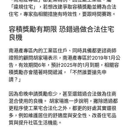
「違規住宅」，若想改建爭取容積獎勵並轉為合法
住宅，專家指相關措施有時效性，要跟時間賽跑。
容積獎勵有期限 恐錯過做合法住宅
良機
南港產專區內的工業區住戶、同時具備都更諮商師
證照的顧問胡家瑒表示，南港產專區於2019年1月公
告，有效期間6年，預計2025年的1月到期，相關容
積獎勵亦會隨著時間遞減，「不然誰要搶先申
請？」
因為愈晚申請獎勵愈少，甚至還錯過合法做為住商
混合使用的良機。 胡家瑒進一步說明，撇除透過都
更程序使工業宅合法化之外，都更的好處其實還很
多，例如維護居住的舒適度與安全性、改善住宅品
質與提升社區生活機能。