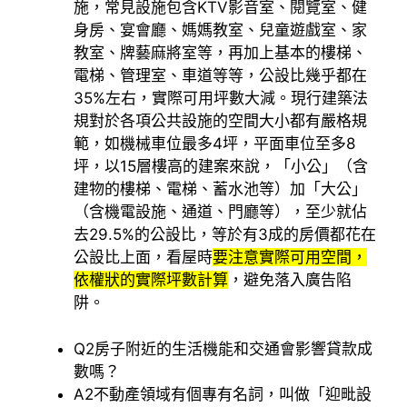
施，常見設施包含KTV影音室、閱覽室、健
身房、宴會廳、媽媽教室、兒童遊戲室、家
教室、牌藝麻將室等，再加上基本的樓梯、
電梯、管理室、車道等等，公設比幾乎都在
35%左右，實際可用坪數大減。現行建築法
規對於各項公共設施的空間大小都有嚴格規
範，如機械車位最多4坪，平面車位至多8
坪，以15層樓高的建案來說，「小公」（含
建物的樓梯、電梯、蓄水池等）加「大公」
（含機電設施、通道、門廳等），至少就佔
去29.5%的公設比，等於有3成的房價都花在
公設比上面，看屋時
要注意實際可用空間，
依權狀的實際坪數計算
，避免落入廣告陷
阱。
Q2
房子附近的生活機能和交通會影響貸款成
數嗎？
A2
不動產領域有個專有名詞，叫做「迎毗設