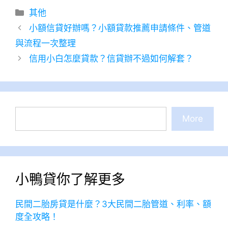
分
其他
類
小額信貸好辦嗎？小額貸款推薦申請條件、管道
與流程一次整理
信用小白怎麼貸款？信貸辦不過如何解套？
搜
More
尋
小鴨貸你了解更多
民間二胎房貸是什麼？3大民間二胎管道、利率、額
度全攻略！