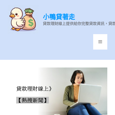
跳
至
小鴨貸著走
主
要
貸款理財線上提供給你完整貸款資訊，貸
內
容
選
單