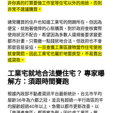
非你真的打算要做工作室等住宅以外的用途，否則
非常不建議購買。
通常購買的住戶也知道工業宅的問題所在，但因為
便宜，就抱著僥倖的心態購買，對於政府查核實際
使用狀況不配合，希望因為多數人違規後要求變更
都市計畫，只需繳一點錢就地合法，但政府也不會
那麼容易妥協，
一旦查獲工業區建物當作住宅使用
就會開罰，因此工業宅也屬於地雷房型，不易賣出
或貸款。
工業宅就地合法變住宅？ 專家曝
解方：須跟時間賽跑
根據內政部不動產資訊平台最新統計，台北市平均
屋齡36年為六都之冠，並且有超過一半行政區的平
均屋齡超過40年以上，急需以都市更新改善。以
「南港產專區」都更案為例，因位處工業區，屬