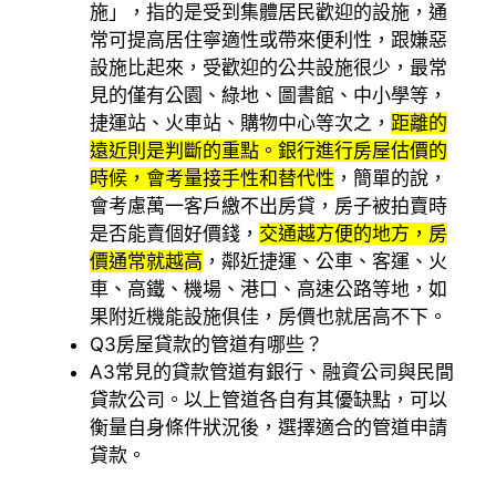
施」，指的是受到集體居民歡迎的設施，通
常可提高居住寧適性或帶來便利性，跟嫌惡
設施比起來，受歡迎的公共設施很少，最常
見的僅有公園、綠地、圖書館、中小學等，
捷運站、火車站、購物中心等次之，
距離的
遠近則是判斷的重點。
銀行進行房屋估價的
時候，會考量接手性和替代性
，簡單的說，
會考慮萬一客戶繳不出房貸，房子被拍賣時
是否能賣個好價錢，
交通越方便的地方，房
價通常就越高
，鄰近捷運、公車、客運、火
車、高鐵、機場、港口、高速公路等地，如
果附近機能設施俱佳，房價也就居高不下。
Q3
房屋貸款的管道有哪些？
A3
常見的貸款管道有銀行、融資公司與民間
貸款公司。以上管道各自有其優缺點，可以
衡量自身條件狀況後，選擇適合的管道申請
貸款。