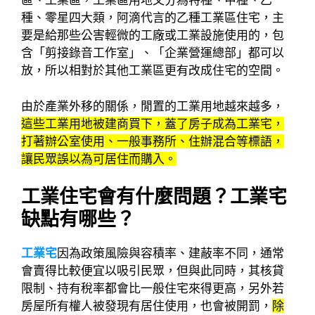
區、工業區，工業區用地又分為特種、甲種、乙
種、零星四大類，阿滴代言的乙種工業區住宅，主
要是給那些公害輕微的工廠或工業設施使用的，包
含「剪接錄音工作室」、「企業營運總部」都可以
放，所以相對於其他工業區更有改成住宅的空間。
由於產業外移的關係，閒置的工業用地越來越多，
這些工業用地被建商買下，蓋了房子成為工業宅，
打著辦公室使用、一般事務所、住辦混合等標語，
讓民眾誤以為可居住而購入。
工業住宅會有什麼問題？工業宅
缺點有哪些？
工業宅
因為政策風險與容積率、建蔽率不同，通常
會賣得比較便宜以吸引民眾，但與此同時，其核貸
限制、持有稅率都會比一般住宅來得更高，另外若
房屋所有權人被發現有居住使用，也會被開罰，
除