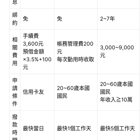
息
綁
免
免
2~7年
約
手續費
相
3,600元
帳務管理費200
關
3,000~9,000
預借金額
元
費
元
×3.5%+100
每次動用時收取
用
元
申
20~60歲本國
請
20~60歲本國
信用卡友
國民
條
國民
年收入≧10萬
件
撥
款
最快當日
最快1個工作天
最快5個工作天
時