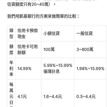
信貸額度只有20~40萬）。
我們用凱基銀行的方案來做簡單的比較：
類
信用卡預借
小額信貸
一般信貸
型
現金
額
信用卡可用
100萬
3~800萬
度
餘額
年
5.99%~15.99%
利
14.99%
1.98%~15.99%
循環計息
率
每
萬
元
4.1元
1.6~4.4元
0.5~4.4元
日