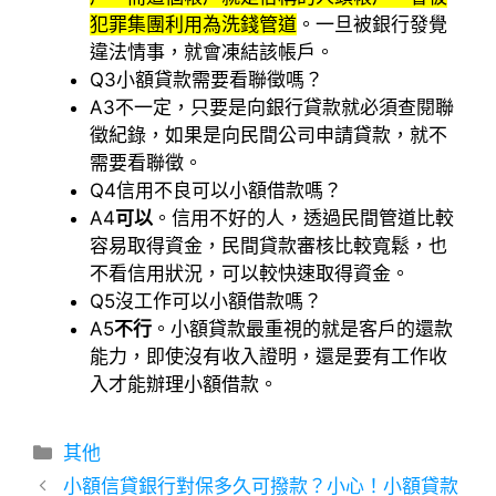
犯罪集團利用為洗錢管道
。一旦被銀行發覺
違法情事，就會凍結該帳戶。
Q3
小額貸款需要看聯徵嗎？
A3
不一定，只要是向銀行貸款就必須查閱聯
徵紀錄，如果是向民間公司申請貸款，就不
需要看聯徵。
Q4
信用不良可以小額借款嗎？
A4
可以
。信用不好的人，透過民間管道比較
容易取得資金，民間貸款審核比較寬鬆，也
不看信用狀況，可以較快速取得資金。
Q5
沒工作可以小額借款嗎？
A5
不行
。小額貸款最重視的就是客戶的還款
能力，即使沒有收入證明，還是要有工作收
入才能辦理小額借款。
分
其他
類
小額信貸銀行對保多久可撥款？小心！小額貸款