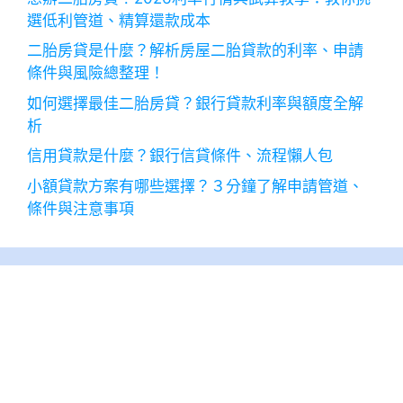
選低利管道、精算還款成本
二胎房貸是什麼？解析房屋二胎貸款的利率、申請
條件與風險總整理！
如何選擇最佳二胎房貸？銀行貸款利率與額度全解
析
信用貸款是什麼？銀行信貸條件、流程懶人包
小額貸款方案有哪些選擇？３分鐘了解申請管道、
條件與注意事項
2026 年 8 月
一
二
三
四
五
六
日
1
2
3
4
5
6
7
8
9