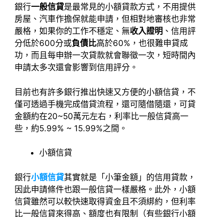
銀行
一般信貸
是最常見的小額貸款方式，不用提供
房屋、汽車作擔保就能申請，但相對地審核也非常
嚴格，如果你的工作不穩定、無
收入證明
、信用評
分低於600分或
負債比
高於60%，也很難申貸成
功，而且每申辦一次貸款就會聯徵一次，短時間內
申請太多次還會影響到信用評分。
目前也有許多銀行推出快速又方便的小額信貸，不
僅可透過手機完成借貸流程，還可隨借隨還，可貸
金額約在20~50萬元左右，利率比一般信貸高一
些，約5.99% ~ 15.99%之間。
小額信貸
銀行
小額信貸
其實就是「小筆金額」的信用貸款，
因此申請條件也跟一般信貸一樣嚴格。此外，小額
信貸雖然可以較快速取得資金且不須綁約，但利率
比一般信貸來得高、額度也有限制（有些銀行小額