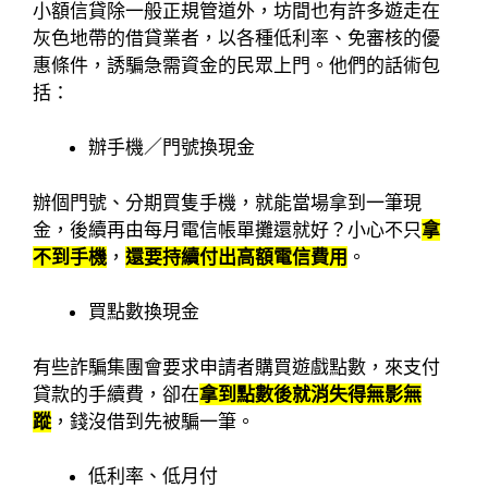
小額信貸除一般正規管道外，坊間也有許多遊走在
灰色地帶的借貸業者，以各種低利率、免審核的優
惠條件，誘騙急需資金的民眾上門。他們的話術包
括：
辦手機／門號換現金
辦個門號、分期買隻手機，就能當場拿到一筆現
金，後續再由每月電信帳單攤還就好？小心不只
拿
不到手機
，
還要持續付出高額電信費用
。
買點數換現金
有些詐騙集團會要求申請者購買遊戲點數，來支付
貸款的手續費，卻在
拿到點數後就消失得無影無
蹤
，錢沒借到先被騙一筆。
低利率、低月付