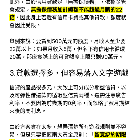
此外，由於信用貸款是「無擔保債務」，依據金管
會規定，
無擔保債務加計總額不能超過月薪的22
倍
，因此身上若還有信用卡費或其他貸款，額度就
會因此受限。
舉例來說：要貸到500萬元的額度，月收入至少要
22萬以上；如果月收入5萬，但名下有信用卡循環
20萬，那麼實際上的可貸額度上限只剩90萬元。
3.貸款選擇多，但容易落入文字遊戲
信貸的產品很多元，大致上可分成分期型信貸，以
及可彈性借還款的循環型信貸兩種。還需注意廣告
利率，不要因為前幾期的0利率，而忽略了蜜月期結
束後的高利息。
由於方案實在太多，想弄清楚所有遊戲規則並不容
易，但是只要把握兩大黃金原則：「
留意綁約期限