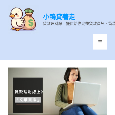
跳
至
小鴨貸著走
主
要
貸款理財線上提供給你完整貸款資訊，貸
內
容
選
單