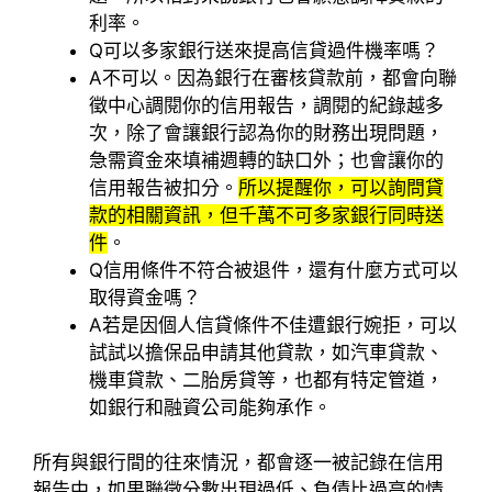
利率。
Q
可以多家銀行送來提高信貸過件機率嗎？
A
不可以。因為銀行在審核貸款前，都會向聯
徵中心調閱你的信用報告，調閱的紀錄越多
次，除了會讓銀行認為你的財務出現問題，
急需資金來填補週轉的缺口外；也會讓你的
信用報告被扣分。
所以提醒你，可以詢問貸
款的相關資訊，但千萬不可多家銀行同時送
件
。
Q
信用條件不符合被退件，還有什麼方式可以
取得資金嗎？
A
若是因個人信貸條件不佳遭銀行婉拒，可以
試試以擔保品申請其他貸款，如汽車貸款、
機車貸款、二胎房貸等，也都有特定管道，
如銀行和融資公司能夠承作。
所有與銀行間的往來情況，都會逐一被記錄在信用
報告中，如果聯徵分數出現過低、負債比過高的情