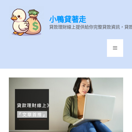
跳
至
小鴨貸著走
主
要
貸款理財線上提供給你完整貸款資訊，貸
內
容
選
單