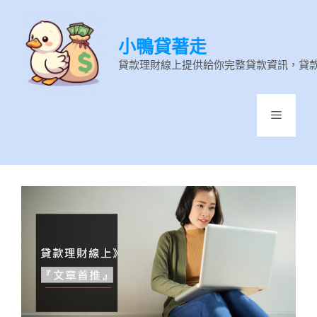
跳
至
小鴨貸著走
主
要
貸款理財線上提供給你完整貸款資訊，貸
內
容
選
單