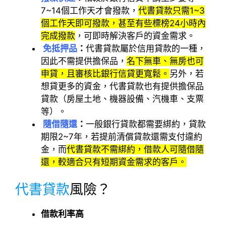
7~14個工作天才會撥款，
代書貸款只需1~3
個工作天即可撥款，甚至有些標榜24小時內
完成撥款
，可即時解決客戶的資金需求。
免抵押品
：
代書貸款屬於信用貸款的一種，
因此不需提供擔保品，
名下無車、無房也可
申貸，且審核比銀行信貸更寬鬆。
另外，若
想貸更多的資金，代書貸款也有提供擔保品
貸款（房屋土地、機器設備、汽機車、支票
等）。
隨借隨還
：
一般銀行貸款都需要綁約，貸款
期限2~7年，若提前清償貸款還需支付違約
金，而
代書貸款不需綁約，借款人可隨借隨
還，較適合只有短期資金需求的客戶。
代書貸款
風險？
借款利率高