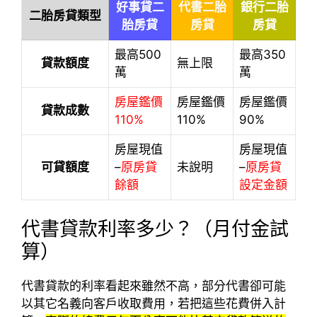
好事貸二
代書二胎
銀行二胎
二胎房貸類型
胎房貸
房貸
房貸
最高500
最高350
貸款額度
無上限
萬
萬
房屋鑑價
房屋鑑價
房屋鑑價
貸款成數
110%
110%
90%
房屋現值
房屋現值
可貸額度
–
原房貸
未說明
–
原房貸
餘額
設定金額
代書貸款利率多少？（月付金試
算）
代書貸款的利率看起來雖然不高，部分代書卻可能
以其它名義向客戶收取費用，若把這些花費併入計