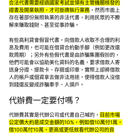
合法代書需要經過國家考試並領有主管機關核發的
證書及開業執照，才可掛牌執行業務
，然而市面上
存在著部份無照執業的非法代書，利用民眾的不瞭
解來賺取錢財、甚至從事詐騙。
有些高利貸會假冒代書，向借款人收取不合理的利
息及費用，也可能在借貸合約動手腳（例如更改還
款周期）；另外有些假代書是由詐騙集團假扮的，
他們可能會以協助美化資料的名義，要求借款人寄
送身分證、提款卡、存摺或印章，實際上卻將借款
人的帳戶或個資拿去做非法用途，使得借款人沒借
到錢還反變成詐騙車手、人頭戶。
代辦費一定要付嗎？
代辦費其實是代辦公司或代書自己喊的，
目前市場
公定價大約是成交金額的10%，例如借10萬付1萬，
借100萬付10萬，更高或更低就看代辦公司的良