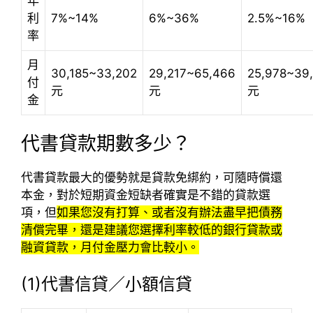
年
利
7%~14%
6%~36%
2.5%~16%
率
月
30,185~33,202
29,217~65,466
25,978~39
付
元
元
元
金
代書貸款期數多少？
代書貸款最大的優勢就是貸款免綁約，可隨時償還
本金，對於短期資金短缺者確實是不錯的貸款選
項，但
如果您沒有打算、或者沒有辦法盡早把債務
清償完畢，還是建議您選擇利率較低的銀行貸款或
融資貸款，月付金壓力會比較小。
(1)代書信貸／小額信貸