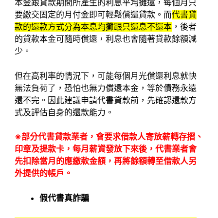
本金跟貸款期間所產生的利息平均攤還，每個月只
要繳交固定的月付金即可輕鬆償還貸款。而
代書貸
款的還款方式分為本息均攤跟只還息不還本
，後者
的貸款本金可隨時償還，利息也會隨著貸款餘額減
少。
但在高利率的情況下，可能每個月光償還利息就快
無法負荷了，恐怕也無力償還本金，等於債務永遠
還不完。因此建議申請代書貸款前，先確認還款方
式及評估自身的還款能力。
※部分代書貸款業者，會要求借款人寄放薪轉存摺、
印章及提款卡，每月薪資發放下來後，代書業者會
先扣除當月的應繳款金額，再將餘額轉至借款人另
外提供的帳戶。
假代書真詐騙