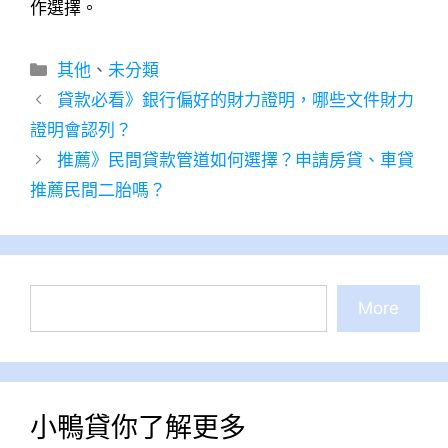
作選擇。
分
其他
、
未分類
類
貸款必看》銀行偏好的財力證明，哪些文件財力
證明會認列？
推薦》民間貸款管道如何選擇？申請房貸、車貸
推薦民間二胎嗎？
搜
More
尋
小鴨貸你了解更多