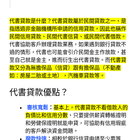
代書貸款是什麼？代書貸款屬於民間貸款之一，是
指透過非金融機構所申請的信用貸款，因此也稱作
民間信用貸款、民間代書信貸、或民間代書借款。
代書協助客戶辦理貸款業務，如果遇到銀行貸款不
過的情形，代書也可能會引介民間金主作放款，甚
至自己就是金主，進而衍生出代書貸款。而
代書貸
款又分為無擔保品（信貸）跟有擔保品（不動產
如：房屋二胎或土地），汽機車貸款等。
代書貸款優點？
審核寬鬆
：
基本上，代書貸款不看借款人的
負債比和信用分數
，只要提供薪資轉帳證明
和勞健保證明就能申貸，可協助有信用瑕疵
的客戶解決資金問題。
撥款快速
：
相較於銀行信貸申請至少要等