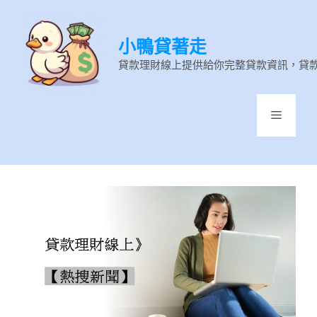
跳
至
小鴨貸著走
主
要
貸款理財線上提供給你完整貸款資訊，貸
內
容
選
單