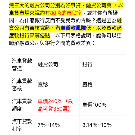
灣三大的融資公司分別為好事貸、融資公司與 ，以
車貸市場來說約有
80％的市佔率
。或許你有所疑
問，為什麼銀行反而不受民眾的青睞？這是因為
融
資公司有審核寬鬆、
汽車貸款風險
低、以及貸款額
度較銀行高等優點
。以下用表格說明，讓你可以更
瞭解融資公司與銀行之間的貸款差異：
汽車貸款
融資公司
銀行
管道
汽車貸款
寬鬆
嚴格
審核
汽車貸款
車價240％（最
車價100％
額度
高可貸350萬）
汽車貸款
7％~14％
3.14％~10％
利率